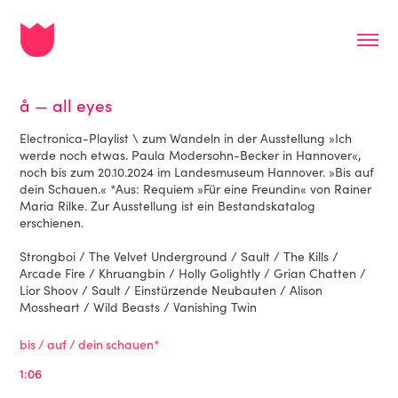
å — all eyes
Electronica-Playlist \ zum Wandeln in der Ausstellung »Ich
werde noch etwas. Paula Modersohn-Becker in Hannover«,
noch bis zum 20.10.2024 im Landesmuseum Hannover. »Bis auf
dein Schauen.« *Aus: Requiem »Für eine Freundin« von Rainer
Maria Rilke. Zur Ausstellung ist ein Bestandskatalog
erschienen.
Strongboi / The Velvet Underground / Sault / The Kills /
Arcade Fire / Khruangbin / Holly Golightly / Grian Chatten /
Lior Shoov / Sault / Einstürzende Neubauten / Alison
Mossheart / Wild Beasts / Vanishing Twin
bis / auf / dein schauen*
1:06