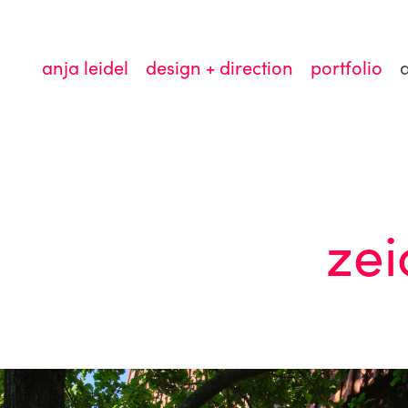
anja leidel
design + direction
portfolio
ee zeic